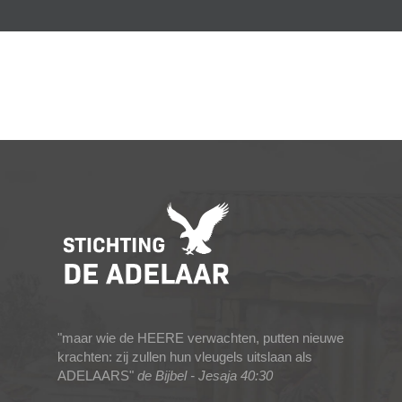
"maar wie de HEERE verwachten, putten nieuwe
krachten: zij zullen hun vleugels uitslaan als
ADELAARS"
de Bijbel - Jesaja 40:30